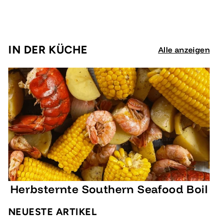
€
€20,95
2
0
,
IN DER KÜCHE
Alle anzeigen
9
5
Herbsternte Southern Seafood Boil
NEUESTE ARTIKEL