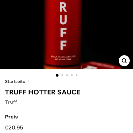
Startseite
/
TRUFF HOTTER SAUCE
Truff
Preis
Normaler
€20,95
€20,95