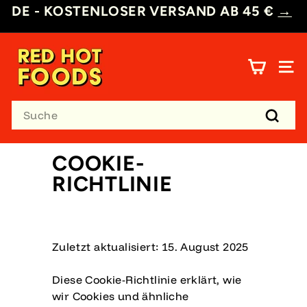
Direkt
DE - KOSTENLOSER VERSAND AB 45 €
→
zum
Pause
Inhalt
R
Diashow
E
SEI
D
H
Search
O
T
Suche
F
COOKIE-
O
O
RICHTLINIE
D
S
D
E
Zuletzt aktualisiert: 15. August 2025
Diese Cookie-Richtlinie erklärt, wie
wir Cookies und ähnliche