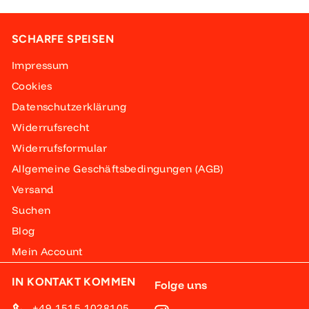
9
5
SCHARFE SPEISEN
Impressum
Cookies
Datenschutzerklärung
Widerrufsrecht
Widerrufsformular
Allgemeine Geschäftsbedingungen (AGB)
Versand
Suchen
Blog
Mein Account
IN KONTAKT KOMMEN
Folge uns
+49 1515 1028105