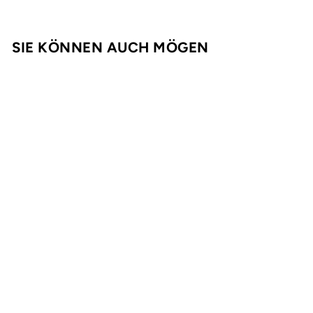
8
,
9
SIE KÖNNEN AUCH MÖGEN
5
Premium Whisky
Räucherchips –
750g
Grillart
€
€8,95
8
,