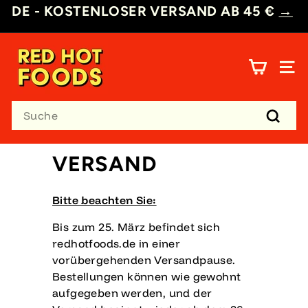
Direkt
DE - KOSTENLOSER VERSAND AB 45 €
→
zum
Pause
Inhalt
R
Diashow
E
SEI
D
H
Search
O
T
Suche
F
VERSAND
O
O
D
Bitte beachten Sie:
S
D
Bis zum 25. März befindet sich
E
redhotfoods.de in einer
vorübergehenden Versandpause.
Bestellungen können wie gewohnt
aufgegeben werden, und der